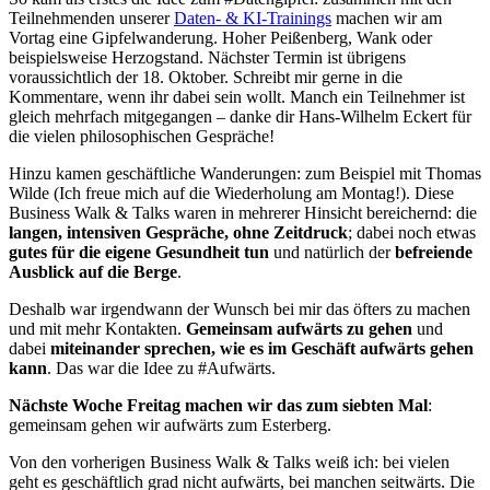
Teilnehmenden unserer
Daten- & KI-Trainings
machen wir am
Vortag eine Gipfelwanderung. Hoher Peißenberg, Wank oder
beispielsweise Herzogstand. Nächster Termin ist übrigens
voraussichtlich der 18. Oktober. Schreibt mir gerne in die
Kommentare, wenn ihr dabei sein wollt. Manch ein Teilnehmer ist
gleich mehrfach mitgegangen – danke dir Hans-Wilhelm Eckert für
die vielen philosophischen Gespräche!
Hinzu kamen geschäftliche Wanderungen: zum Beispiel mit Thomas
Wilde (Ich freue mich auf die Wiederholung am Montag!). Diese
Business Walk & Talks waren in mehrerer Hinsicht bereichernd: die
langen, intensiven Gespräche, ohne Zeitdruck
; dabei noch etwas
gutes für die eigene Gesundheit tun
und natürlich der
befreiende
Ausblick auf die Berge
.
Deshalb war irgendwann der Wunsch bei mir das öfters zu machen
und mit mehr Kontakten.
Gemeinsam aufwärts zu gehen
und
dabei
miteinander sprechen, wie es im Geschäft aufwärts gehen
kann
. Das war die Idee zu #Aufwärts.
Nächste Woche Freitag machen wir das zum siebten Mal
:
gemeinsam gehen wir aufwärts zum Esterberg.
Von den vorherigen Business Walk & Talks weiß ich: bei vielen
geht es geschäftlich grad nicht aufwärts, bei manchen seitwärts. Die