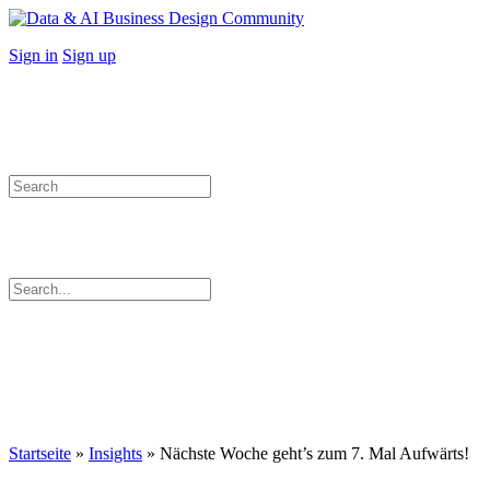
Toggle
Side
More
Sign in
Sign up
Panel
options
Search
for:
Search
for:
Close
search
Startseite
»
Insights
»
Nächste Woche geht’s zum 7. Mal Aufwärts!